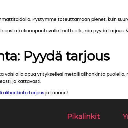
ammattitaidolla. Pystymme toteuttamaan pienet, kuin suur
 hitsausta kokoonpantavalle tuotteelle, niin pyydä tarjous.
nta: Pyydä tarjous
ta voisi olla apua yrityksellesi metalli alihankinta puolella, 
ti, ja kattavasti.
i alihankinta tarjous
jo tänään!
Pikalinkit
Y