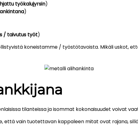
hjattu työkalujyrsin
)
hankintana
)
 / taivutus työt
)
styvistä koneistamme / työstötavoista. Mikäli uskot, että n
hankkijana
nlaisissa tilanteissa ja isommat kokonaisuudet voivat vaa
e, että vain tuotettavan kappaleen mitat ovat rajana, si