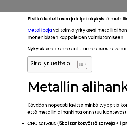
Etsitkö luotettavaa ja kilpailukykyistä metalli
Metallipaja
voi toimia yrityksesi metalli alih
monenlaisten kappaleiden valmistamiseen
Nykyaikaisen konekantamme ansiosta voimme jä
Sisällysluettelo
Metallin alihan
Käydään nopeasti lävitse minkä tyyppisiä kone
että metallin alihankinta onnistuu luonteva
CNC sorvaus (
5kpl tankosyöttö sorveja + 1 pi