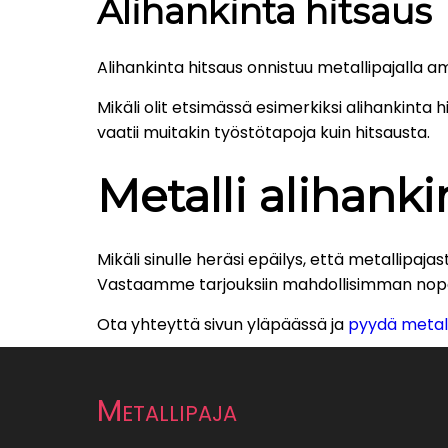
Alihankinta hitsaus
Alihankinta hitsaus onnistuu metallipajalla 
Mikäli olit etsimässä esimerkiksi alihankinta
vaatii muitakin työstötapoja kuin hitsausta.
Metalli alihanki
Mikäli sinulle heräsi epäilys, että metallipajas
Vastaamme tarjouksiin mahdollisimman nopeas
Ota yhteyttä sivun yläpäässä ja
pyydä metall
Metallipaja