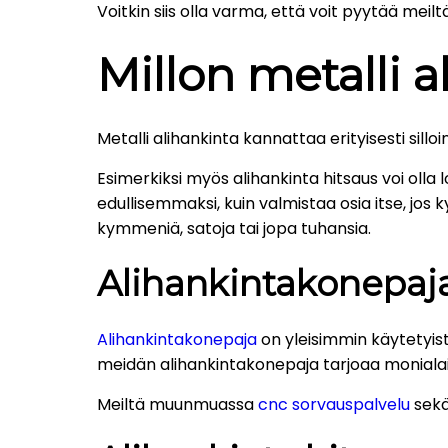
Voitkin siis olla varma, että voit pyytää mei
Millon metalli 
Metalli alihankinta kannattaa erityisesti sillo
Esimerkiksi myös alihankinta hitsaus voi olla l
edullisemmaksi, kuin valmistaa osia itse, jos k
kymmeniä, satoja tai jopa tuhansia.
Alihankintakonepaj
Alihankintakonepaja
on yleisimmin käytetyistä
meidän alihankintakonepaja tarjoaa moniala
Meiltä muunmuassa
cnc sorvauspalvelu
sekä