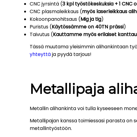
CNC jyrsintä (
3 kpl työstökeskuksia + 1 CNC o
CNC plasmaleikkaus (
myös laserleikkaus ali
Kokoonpanohitsaus (
Mig ja tig
)
Puristus (
Käytössämme on 40TN prässi
)
Taivutus (
Kauttamme myös erilaiset kanttaus
Tässä muutama yleisimmin alihankintaan työlli
yhteyttä
ja pyydä tarjous!
Metallipaja ali
Metallin alihankinta voi tulla kyseeseen mone
Metallipajan kanssa toimiessasi parasta on s
metallintyöstöön.