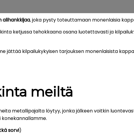
n alihankkijaa
, joka pysty toteuttamaan monenlaisia kappa
ankinta ketjussa tehokkaana osana luotettavasti ja kilpai
ttää kilpailukykyisen tarjouksen monenlaisista kappaleista
kinta meiltä
ita metallipajalta löytyy, jonka jälkeen voitkin luontevast
sti konekannallamme.
tkä sorvi
)