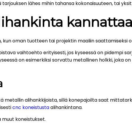
ltä tarjouksen lähes mihin tahansa kokonaisuuteen, tai yks
alihankinta kannatta
in, kun oman tuotteen tai projektin maaliin saattamiseksi om
oistava vaihtoehto erityisesti, jos kyseessä on pidempi sarj
yseessä on esimerkiksi sorvattu metallinen holkki, joka on m
a
 metallin alihankkijoista, sillä konepajoilta saat mittatar
isesti
cnc koneistusta
alihankintana.
 muut koneistukset.