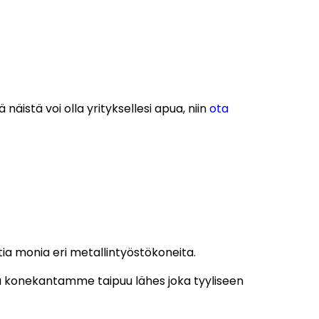
äistä voi olla yrityksellesi apua, niin
ota
tia monia eri metallintyöstökoneita.
llä konekantamme taipuu lähes joka tyyliseen