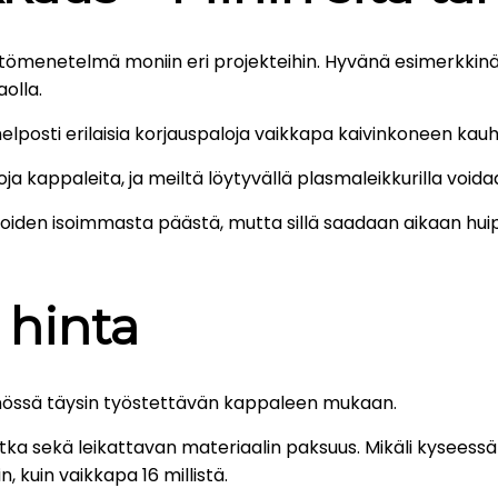
ömenetelmä moniin eri projekteihin. Hyvänä esimerkkinä 
aolla.
elposti erilaisia korjauspaloja vaikkapa kaivinkoneen ka
a kappaleita, ja meiltä löytyvällä plasmaleikkurilla voi
oiden isoimmasta päästä, mutta sillä saadaan aikaan hu
 hinta
össä täysin työstettävän kappaleen mukaan.
matka sekä leikattavan materiaalin paksuus. Mikäli kysees
kuin vaikkapa 16 millistä.