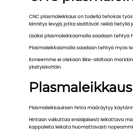
CNC plasmaleikkaus on todella tehokas työst
kiinnitys levyjä, jotka sisältävät reikiä tietyllä j
Lisäksi plasmaleikkaamalla saadaan tehtyä h
Plasmaleikkaamalla saadaan tehtyä myös isoj
Koneemme ei olekaan liike-alaltaan markkin
yksityiskohtiin.
Plasmaleikkaus
Plasmaleikkauksen hinta määräytyy käytänn
Hintaan vaikuttaa ensisijaisesti leikattava 
kappaleita leikata huomattavasti nopeammin, 