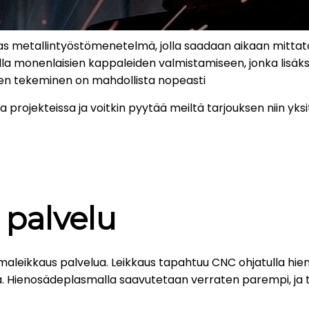
 metallintyöstömenetelmä, jolla saadaan aikaan mittatar
lla monenlaisien kappaleiden valmistamiseen, jonka lisäksi
en tekeminen on mahdollista nopeasti
rojekteissa ja voitkin pyytää meiltä tarjouksen niin yksit
 palvelu
aleikkaus palvelua. Leikkaus tapahtuu CNC ohjatulla hien
a. Hienosädeplasmalla saavutetaan verraten parempi, ja t