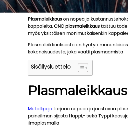
Plasmaleikkaus
on nopea ja kustannustehokas
kappaleita.
CNC plasmaleikkaus
taittuu tode
myös yksittäisen monimutkaisenkin kappale
Plasmaleikkauksesta on hyötyä monenlaisissa p
kokonaisuudesta, joka vaatii plasmaamista
Sisällysluettelo
Plasmaleikkaus
Metallipaja
tarjoaa nopeaa ja joustavaa plasm
paineilman sijasta Happi,- sekä Typpi kaasuj
ilmaplasmalla