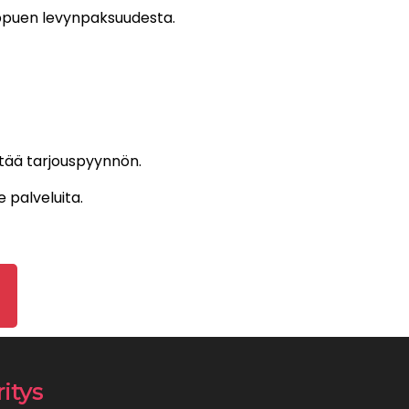
ippuen levynpaksuudesta.
ttää tarjouspyynnön.
palveluita.
ritys