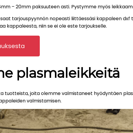
 0.8mm – 20mm paksuuteen asti. Pystymme myös leikkaa
aat tarjouspyynnön nopeasti liittäessäsi kappaleen dxf tie
a kappaleesta, niin se ei ole este tarjoukselle.
auksesta
e plasmaleikkeitä
ta tuotteista, joita olemme valmistaneet hyödyntäen plas
appaleiden valmistamisen.