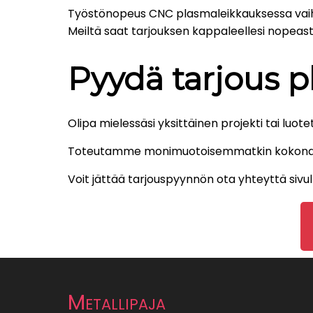
Työstönopeus CNC plasmaleikkauksessa vaiht
Meiltä saat tarjouksen kappaleellesi nopeast
Pyydä tarjous 
Olipa mielessäsi yksittäinen projekti tai luot
Toteutamme monimuotoisemmatkin kokonaisuu
Voit jättää tarjouspyynnön ota yhteyttä sivul
Metallipaja