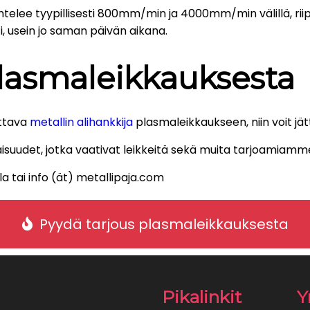
elee tyypillisesti 800mm/min ja 4000mm/min välillä, ri
i, usein jo saman päivän aikana.
plasmaleikkauksesta
ettava
metallin alihankkija
plasmaleikkaukseen, niin voit jä
det, jotka vaativat leikkeitä sekä muita tarjoamiamme 
la tai info (ät) metallipaja.com
Pyydä tarjous plasmaleikkauksesta
Pikalinkit
Y