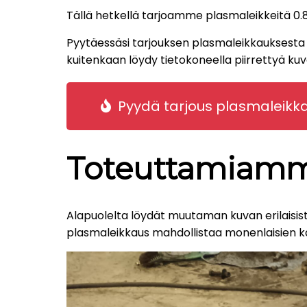
Tällä hetkellä tarjoamme plasmaleikkeitä
Pyytäessäsi tarjouksen plasmaleikkauksesta s
kuitenkaan löydy tietokoneella piirrettyä kuva
Pyydä tarjous plasmaleikk
Toteuttamiamm
Alapuolelta löydät muutaman kuvan erilaisis
plasmaleikkaus mahdollistaa monenlaisien k