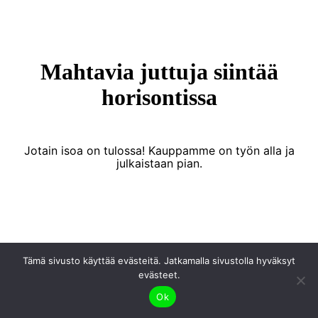
Mahtavia juttuja siintää
horisontissa
Jotain isoa on tulossa! Kauppamme on työn alla ja
julkaistaan pian.
Proudly powered by WordPress
|
PopularFX Theme
Tämä sivusto käyttää evästeitä. Jatkamalla sivustolla hyväksyt
evästeet.
Ok