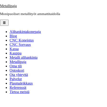
Skip
Metallipaja
to
Monipuoliset metallityöt ammattitaidolla
content
Alihankintakonepaja
Blog
CNC Koneistus
CNC Sorvaus
Kassa
Kauppa
Metalli alihankinta
Metallipaja
Oma tili
Ostoskori
Ota yhteyttä
Palvelut
Plasmaleikkaus
Referenssit
Tietoa meistä